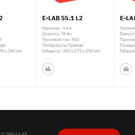
2
E-LAB 55.1 L2
E-LA
Наличие:
Наличи
Ёмкость:
55 Ач
Ёмкост
0
Пусковой ток:
510
Пусков
мая
Полярность:
Прямая
Полярн
75 x 190 мм
Габариты:
242 x 175 x 190 мм
Габари
13) 700-13-99