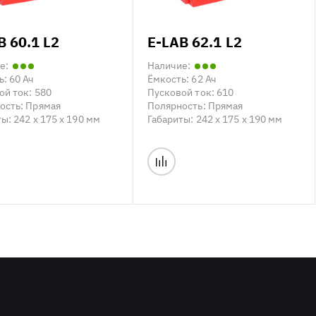
B 60.1 L2
E-LAB 62.1 L2
е:
Наличие:
ь:
60 Ач
Ёмкость:
62 Ач
ой ток:
580
Пусковой ток:
610
ость:
Прямая
Полярность:
Прямая
ты:
242 x 175 x 190 мм
Габариты:
242 x 175 x 190 мм