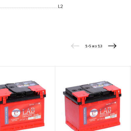
L2
1-5 из 13