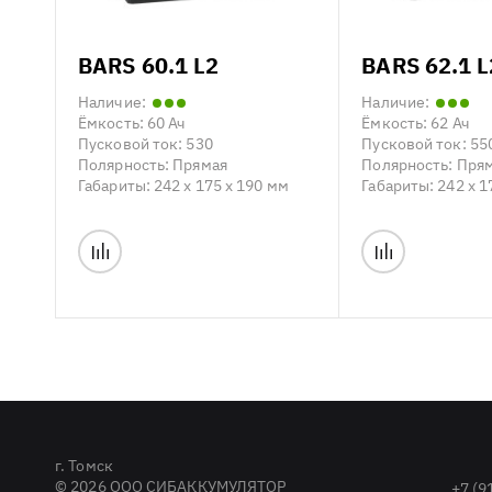
BARS 60.1 L2
BARS 62.1 L
Наличие:
Наличие:
Ёмкость:
60 Ач
Ёмкость:
62 Ач
Пусковой ток:
530
Пусковой ток:
55
Полярность:
Прямая
Полярность:
Пря
Габариты:
242 x 175 x 190 мм
Габариты:
242 x 1
г. Томск
© 2026 ООО СИБАККУМУЛЯТОР
+7 (9