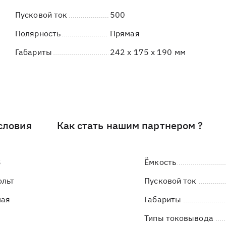
Пусковой ток
500
Полярность
Прямая
Габариты
242 x 175 x 190 мм
словия
Как стать нашим партнером ?
S
Ёмкость
ольт
Пусковой ток
мая
Габариты
Типы токовывода