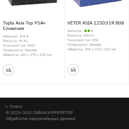
Topla Asia Top 95Ач
VETER ASIA 125D31R B08
Словения
Наличие:
Ёмкость:
100 Ач
Наличие:
Пусковой ток:
850
Ёмкость:
95 Ач
Полярность:
Прямая
Пусковой ток:
850*
Габариты:
305 x 172 x 222 мм
Полярность:
Прямая
Габариты:
303 x 175 x 225 мм
г. Томск
© 2026 ООО СИБАККУМУЛЯТОР
Обработка персональных данных