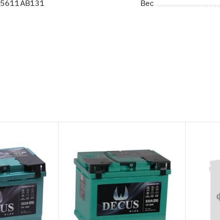
05611AB131
Вес