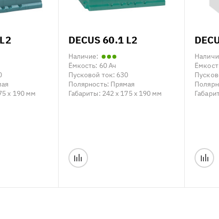
 L2
DECUS 60.1 L2
DECU
Наличие:
Наличи
Ёмкость:
60 Ач
Ёмкост
0
Пусковой ток:
630
Пусков
мая
Полярность:
Прямая
Полярн
75 x 190 мм
Габариты:
242 x 175 x 190 мм
Габари