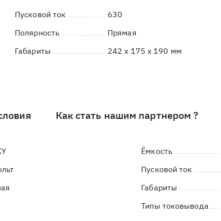
Пусковой ток
630
Полярность
Прямая
Габариты
242 x 175 x 190 мм
словия
Как стать нашим партнером ?
KY
Ёмкость
ольт
Пусковой ток
мая
Габариты
Типы токовывода